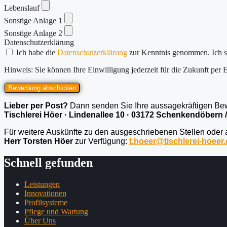
Lebenslauf
Sonstige Anlage 1
Sonstige Anlage 2
Datenschutzerklärung
Ich habe die
Datenschutzerklärung
zur Kenntnis genommen. Ich s
Hinweis: Sie können Ihre Einwilligung jederzeit für die Zukunft per
Bewerbung abschicken
Lieber per Post?
Dann senden Sie Ihre aussagekräftigen Be
Tischlerei Höer · Lindenallee 10 · 03172 Schenkendöbern 
Für weitere Auskünfte zu den ausgeschriebenen Stellen oder 
Herr Torsten Höer
zur Verfügung:
t.hoeer@tischlerei-hoeer
Schnell gefunden
Leistungen
Innovationen
Profilsysteme
Pflege und Wartung
Über Uns