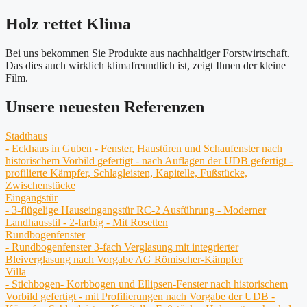
Holz rettet Klima
Bei uns bekommen Sie Produkte aus nachhaltiger Forstwirtschaft.
Das dies auch wirklich klimafreundlich ist, zeigt Ihnen der kleine
Film.
Unsere neuesten Referenzen
Stadthaus
- Eckhaus in Guben - Fenster, Haustüren und Schaufenster nach
historischem Vorbild gefertigt - nach Auflagen der UDB gefertigt -
profilierte Kämpfer, Schlagleisten, Kapitelle, Fußstücke,
Zwischenstücke
Eingangstür
- 3-flügelige Hauseingangstür RC-2 Ausführung - Moderner
Landhausstil - 2-farbig - Mit Rosetten
Rundbogenfenster
- Rundbogenfenster 3-fach Verglasung mit integrierter
Bleiverglasung nach Vorgabe AG Römischer-Kämpfer
Villa
- Stichbogen- Korbbogen und Ellipsen-Fenster nach historischem
Vorbild gefertigt - mit Profilierungen nach Vorgabe der UDB -