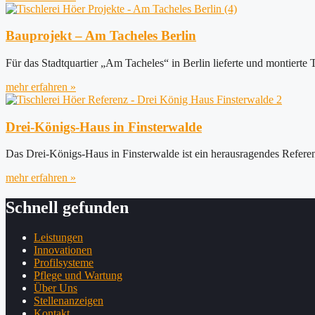
Bauprojekt – Am Tacheles Berlin
Für das Stadtquartier „Am Tacheles“ in Berlin lieferte und montierte 
mehr erfahren »
Drei-Königs-Haus in Finsterwalde
Das Drei-Königs-Haus in Finsterwalde ist ein herausragendes Refere
mehr erfahren »
Schnell gefunden
Leistungen
Innovationen
Profilsysteme
Pflege und Wartung
Über Uns
Stellenanzeigen
Kontakt